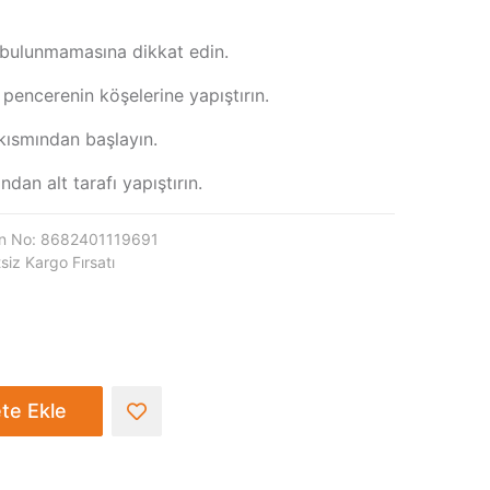
ğ bulunmamasına dikkat edin.
e pencerenin köşelerine yapıştırın.
kısmından başlayın.
dan alt tarafı yapıştırın.
n No: 8682401119691
siz Kargo Fırsatı
te Ekle