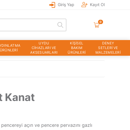
Giriş Yap
Kayıt Ol
0
UYDU
KİŞİSEL
DENEY
YDINLATMA
CİHAZLARI VE
BAKIM
SETLERİ VE
ÜRÜNLERİ
AKSESUARLARI
ÜRÜNLERİ
MALZEMELERİ
ft Kanat
 pencereyi açın ve pencere pervazını gazlı