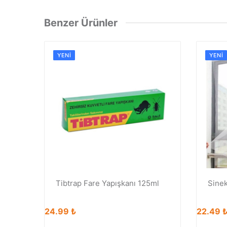
Benzer Ürünler
YENI
YENI
Tibtrap Fare Yapışkanı 125ml
Sinek
24.99 ₺
22.49 