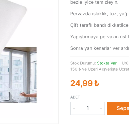
bezle iyice temizleyin.
Pervazda ıslaklık, toz, ya
Çift taraflı bandı dikkatlic
Yapıştırmaya pervazın üst 
Sonra yan kenarlar ver ardın
Stok Durumu:
Stokta Var
Ürü
150 ₺ ve Üzeri Alışverişte Ücret
24,99 ₺
ADET
Sepe