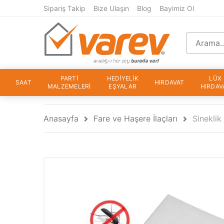
Sipariş Takip
Bize Ulaşın
Blog
Bayimiz Ol
PARTİ
HEDİYELİK
LÜX
SAAT
HIRDAVAT
MALZEMELERİ
EŞYALAR
HIRDAV
Anasayfa
Fare ve Haşere İlaçları
Sineklik