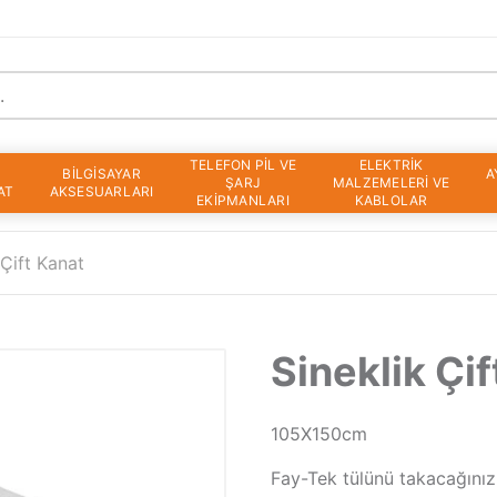
TELEFON PİL VE
ELEKTRİK
BİLGİSAYAR
A
ŞARJ
MALZEMELERİ VE
AT
AKSESUARLARI
EKİPMANLARI
KABLOLAR
 Çift Kanat
Sineklik Çi
105X150cm
Fay-Tek tülünü takacağınız