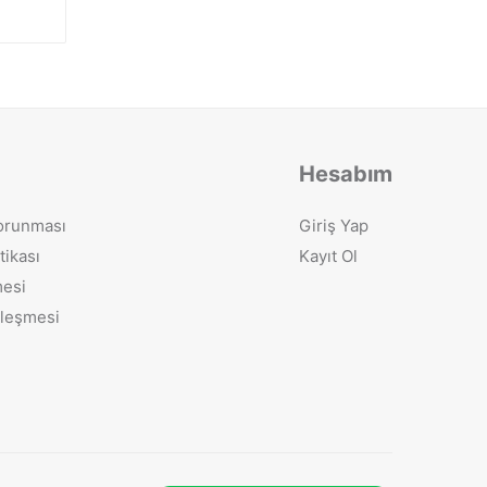
Hesabım
Korunması
Giriş Yap
tikası
Kayıt Ol
mesi
zleşmesi