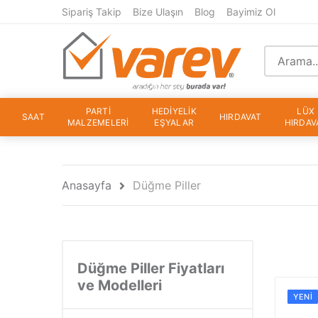
Sipariş Takip
Bize Ulaşın
Blog
Bayimiz Ol
PARTİ
HEDİYELİK
LÜX
SAAT
HIRDAVAT
MALZEMELERİ
EŞYALAR
HIRDAV
Anasayfa
Düğme Piller
Düğme Piller Fiyatları
ve Modelleri
YENI