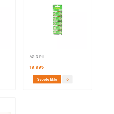
AG 3 Pil
19.99₺
Sepete Ekle