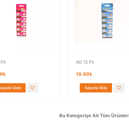
Pil
AG 13 Pil
99₺
19.99₺
Sepete Ekle
Sepete Ekle
Bu Kategoriye Ait Tüm Ürünleri