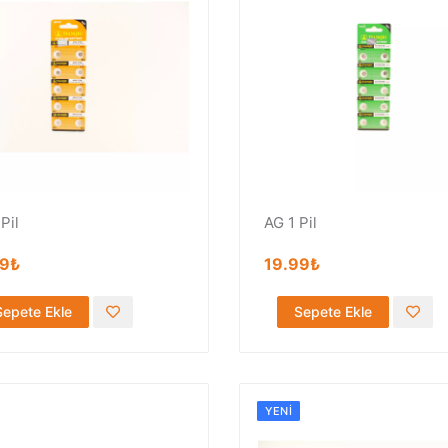
Pil
AG 1 Pil
99₺
19.99₺
Sepete Ekle
Sepete Ekle
YENI