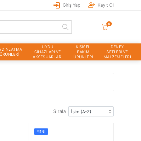
Giriş Yap
Kayıt Ol
0
UYDU
KİŞİSEL
DENEY
YDINLATMA
CİHAZLARI VE
BAKIM
SETLERİ VE
ÜRÜNLERİ
AKSESUARLARI
ÜRÜNLERİ
MALZEMELERİ
Sırala
YENI