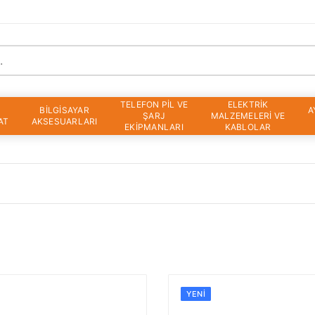
TELEFON PİL VE
ELEKTRİK
BİLGİSAYAR
A
ŞARJ
MALZEMELERİ VE
AT
AKSESUARLARI
EKİPMANLARI
KABLOLAR
YENI