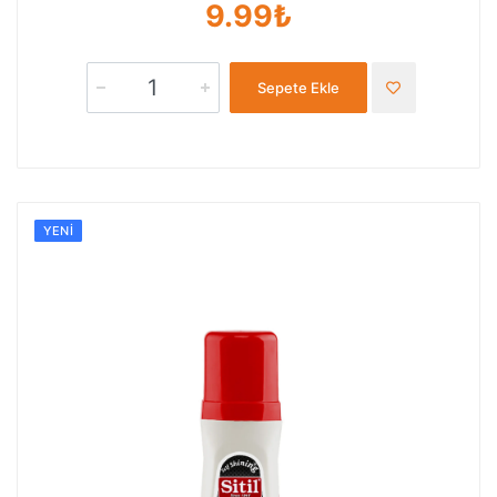
9.99₺
Sepete Ekle
YENI