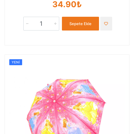
34.90₺
Sepete Ekle
YENI