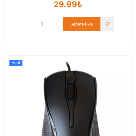
29.99₺
Sepete Ekle
YENI