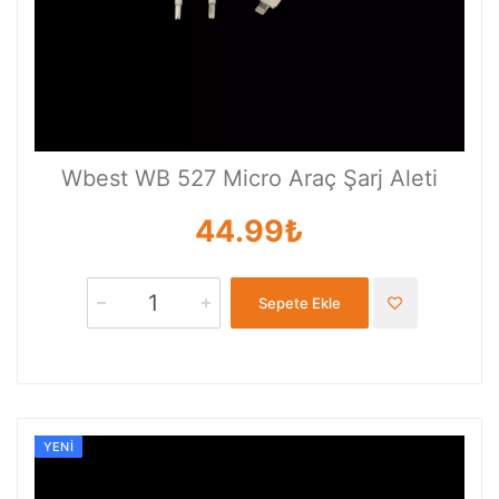
Wbest WB 527 Micro Araç Şarj Aleti
44.99₺
Sepete Ekle
YENI