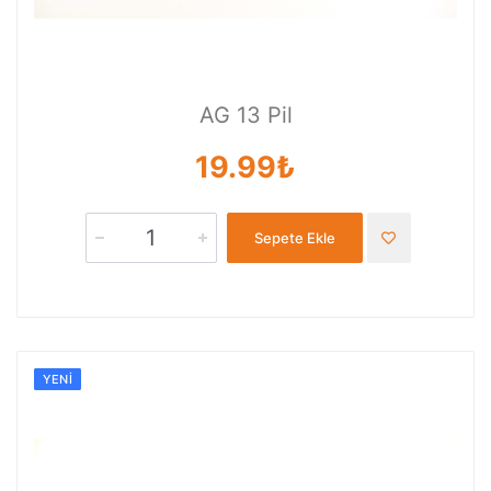
AG 13 Pil
19.99₺
Sepete Ekle
YENI