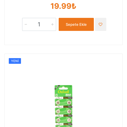
19.99₺
Sepete Ekle
YENI