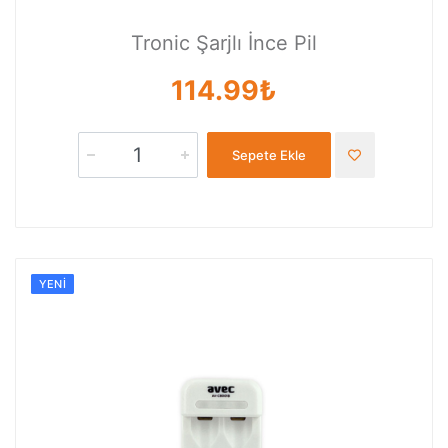
Tronic Şarjlı İnce Pil
114.99₺
Sepete Ekle
YENI