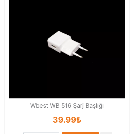
Wbest WB 516 Şarj Başlığı
39.99₺