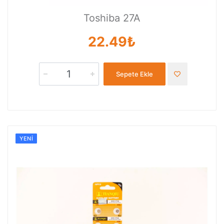
Toshiba 27A
22.49₺
Sepete Ekle
YENI