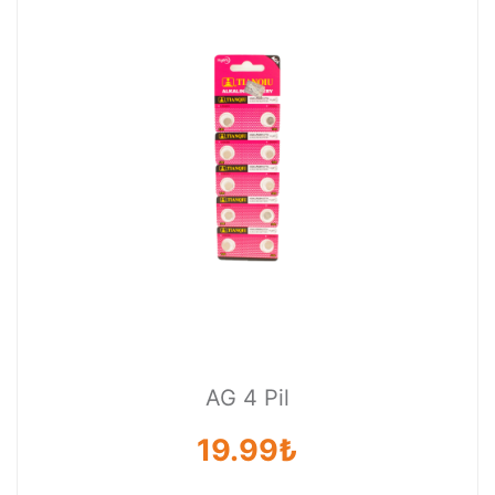
AG 4 Pil
19.99₺