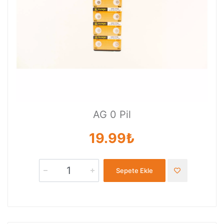
AG 0 Pil
19.99₺
Sepete Ekle