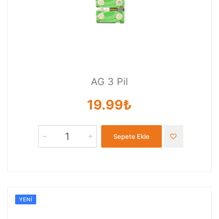
AG 3 Pil
19.99₺
Sepete Ekle
YENI