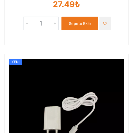
27.49₺
Sepete Ekle
YENI