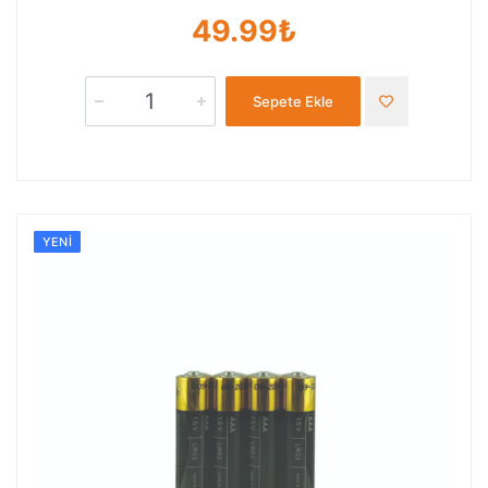
49.99₺
Sepete Ekle
YENI