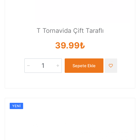
T Tornavida Çift Taraflı
39.99₺
Sepete Ekle
YENI