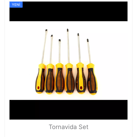
YENI
Tornavida Set