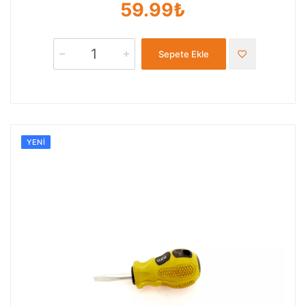
59.99₺
Sepete Ekle
YENI