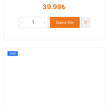
39.99₺
Sepete Ekle
YENI