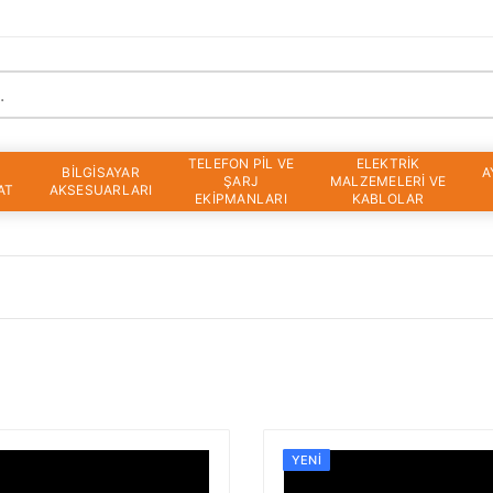
TELEFON PİL VE
ELEKTRİK
BİLGİSAYAR
A
ŞARJ
MALZEMELERİ VE
AT
AKSESUARLARI
EKİPMANLARI
KABLOLAR
YENI