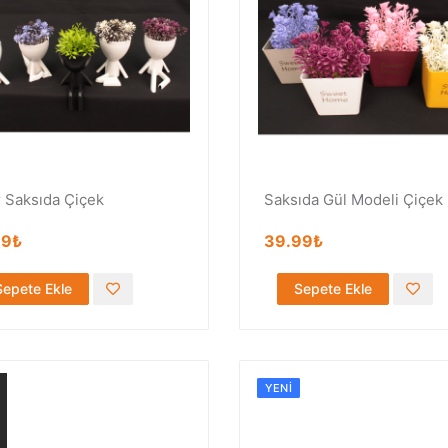
r Saksıda Çiçek
Saksıda Gül Modeli Çiçek
99₺
39.99₺
Sepete Ekle
Sepete Ekle
YENI