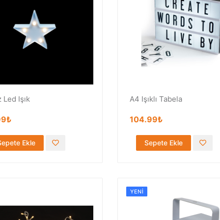
z Led Işık
A4 Işıklı Tabela
99₺
104.99₺
Sepete Ekle
Sepete Ekle
YENI