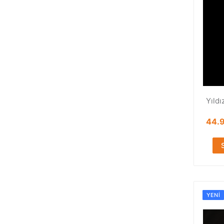
Yıldı
44.
YENI