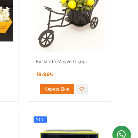
Bisiklette Meyve Çiçeği
19.99₺
Sepete Ekle
YENI