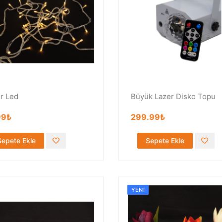
r Led
Büyük Lazer Disko Topu
99₺
299.99₺
Sepete Ekle
Sepete Ekle
YENI