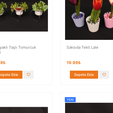
yaklı Taşlı Tomurcuk
Saksıda Tekli Lale
k
99₺
19.99₺
Sepete Ekle
Sepete Ekle
YENI