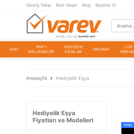
Sipariş Takip
Bize Ulaşın
Blog
Bayimiz Ol
PARTİ
HEDİYELİK
LÜX
SAAT
HIRDAVAT
MALZEMELERİ
EŞYALAR
HIRDAV
Anasayfa
Hediyelik Eşya
Hediyelik Eşya
Fiyatları ve Modelleri
YENI