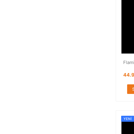
Flam
44.
YENI