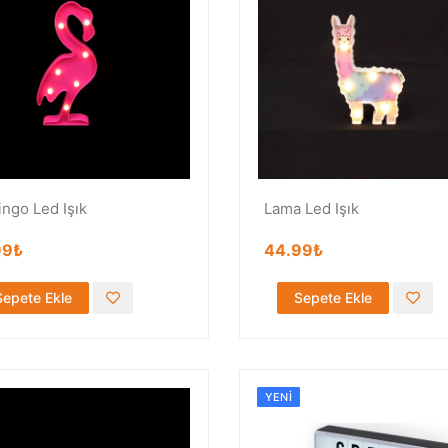
ingo Led Işık
Lama Led Işık
99₺
44.99₺
Sepete Ekle
Sepete Ekle
YENI