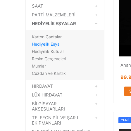
SAAT
PARTİ MALZEMELERİ
HEDİYELİK EŞYALAR
Karton Çantalar
Hediyelik Eşya
Hediyelik Kutular
Resim Çerçeveleri
Anan
Mumlar
Cüzdan ve Kartlık
99.
HIRDAVAT
LÜX HIRDAVAT
BİLGİSAYAR
AKSESUARLARI
TELEFON PİL VE ŞARJ
YENI
EKİPMANLARI