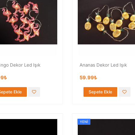
ingo Dekor Led Işık
Ananas Dekor Led Işık
99₺
59.99₺
Sepete Ekle
Sepete Ekle
YENI