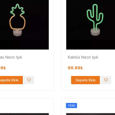
as Neon Işık
Kaktüs Neon Işık
99₺
99.99₺
Sepete Ekle
Sepete Ekle
YENI