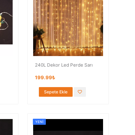
240L Dekor Led Perde Sarı
199.99₺
Sepete Ekle
YENI