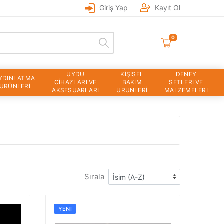
Giriş Yap
Kayıt Ol
0
UYDU
KİŞİSEL
DENEY
YDINLATMA
CİHAZLARI VE
BAKIM
SETLERİ VE
ÜRÜNLERİ
AKSESUARLARI
ÜRÜNLERİ
MALZEMELERİ
Sırala
YENI