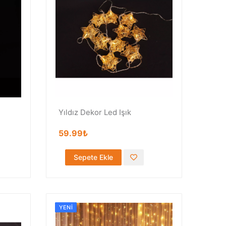
Yıldız Dekor Led Işık
59.99₺
Sepete Ekle
YENI