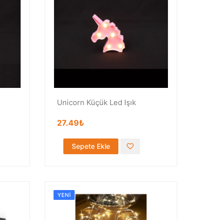
Unicorn Küçük Led Işık
27.49₺
Sepete Ekle
YENI