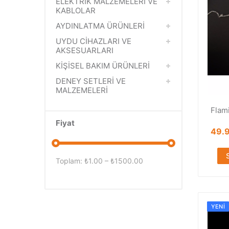
ELEKTRİK MALZEMELERİ VE
KABLOLAR
AYDINLATMA ÜRÜNLERİ
UYDU CİHAZLARI VE
AKSESUARLARI
KİŞİSEL BAKIM ÜRÜNLERİ
DENEY SETLERİ VE
MALZEMELERİ
Flam
Fiyat
49.
Toplam: ₺
1.00
– ₺
1500.00
YENI