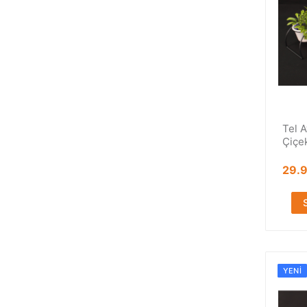
Tel A
Çiçe
29.
YENI