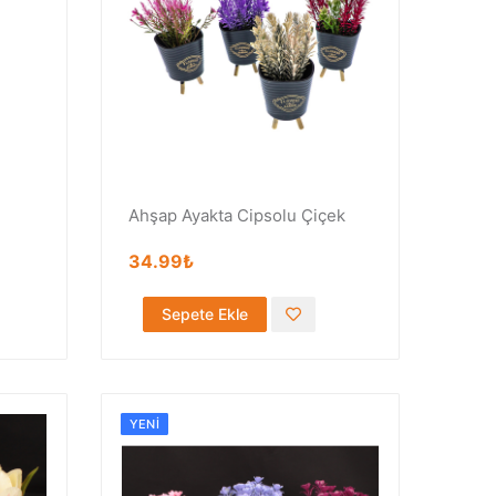
Ahşap Ayakta Cipsolu Çiçek
34.99₺
Sepete Ekle
YENI