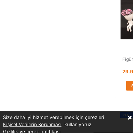
Figü
29.
×
YENI
Size daha iyi hizmet verebilmek için çerezleri
Kişisel Verilerin Korunması
kullanıyoruz
Gizlilik ve çerez politikası