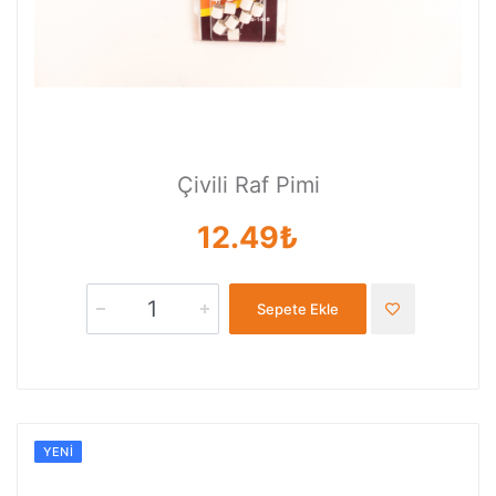
Çivili Raf Pimi
12.49₺
Sepete Ekle
YENI