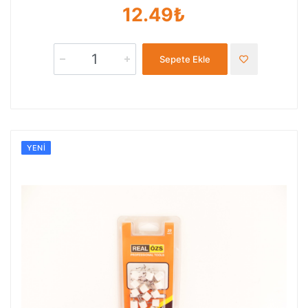
12.49₺
Sepete Ekle
YENI