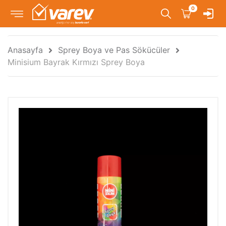
0
Anasayfa
Sprey Boya ve Pas Sökücüler
Minisium Bayrak Kırmızı Sprey Boya