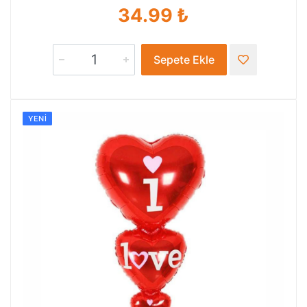
34.99 ₺
Sepete Ekle
YENI