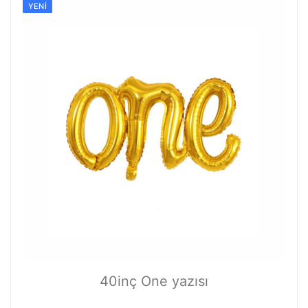
YENI
40inç One yazısı