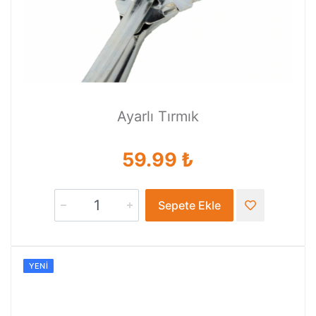
Ayarlı Tırmık
59.99 ₺
Sepete Ekle
YENI