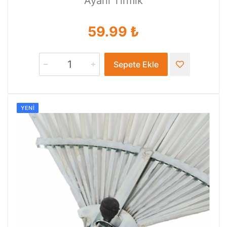
Ayarlı Tırmık
59.99 ₺
Sepete Ekle
YENI