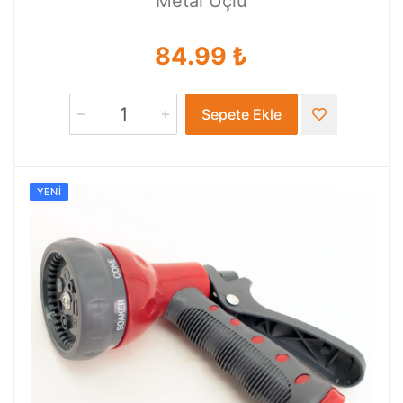
Metal Uçlu
84.99 ₺
Sepete Ekle
YENI