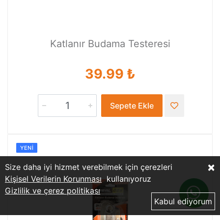
Katlanır Budama Testeresi
39.99 ₺
Sepete Ekle
YENI
×
Size daha iyi hizmet verebilmek için çerezleri
Kişisel Verilerin Korunması
kullanıyoruz
Gizlilik ve çerez politikası
Kabul ediyorum