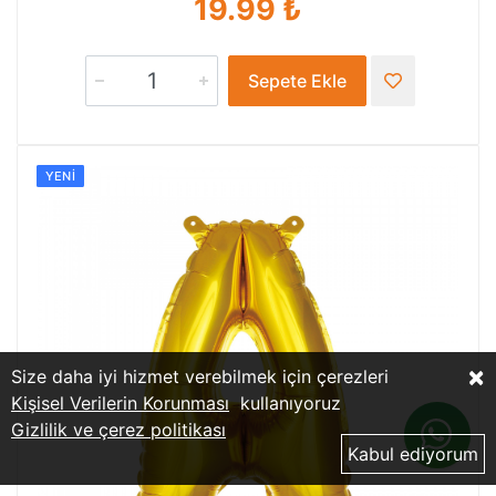
19.99 ₺
Sepete Ekle
YENI
×
Size daha iyi hizmet verebilmek için çerezleri
Kişisel Verilerin Korunması
kullanıyoruz
Gizlilik ve çerez politikası
Kabul ediyorum