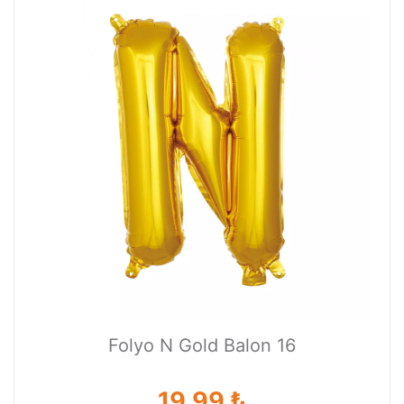
Folyo N Gold Balon 16
19.99 ₺