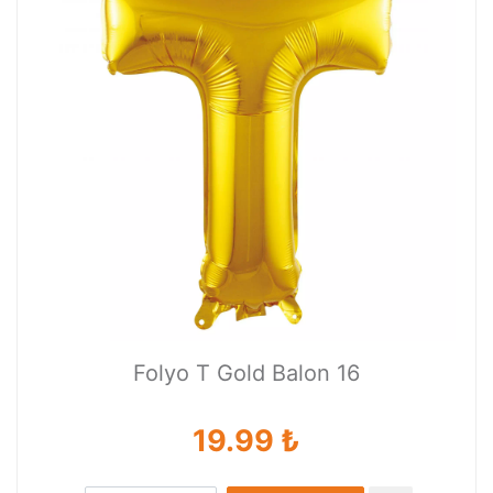
Folyo T Gold Balon 16
19.99 ₺