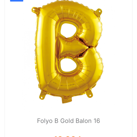
Folyo B Gold Balon 16