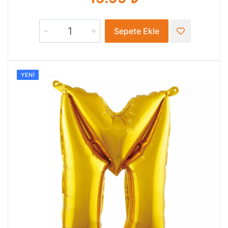
Sepete Ekle
YENI