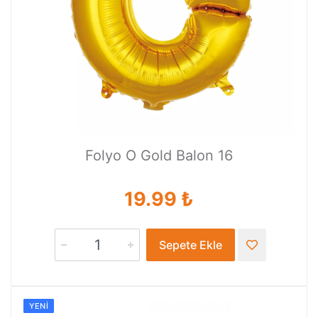
Folyo O Gold Balon 16
19.99 ₺
Sepete Ekle
YENI