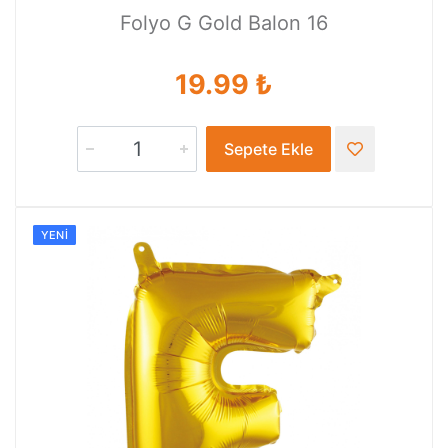
Folyo G Gold Balon 16
19.99 ₺
Sepete Ekle
YENI