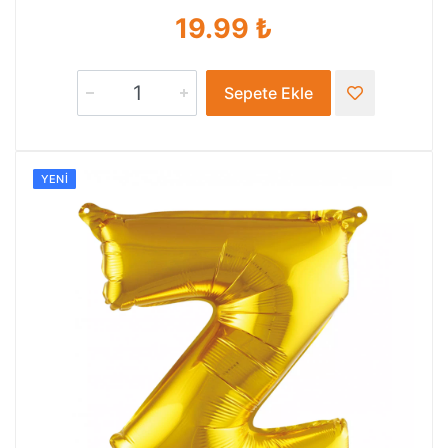
19.99 ₺
Sepete Ekle
YENI