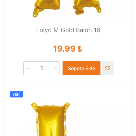
Folyo M Gold Balon 16
19.99 ₺
Sepete Ekle
YENI