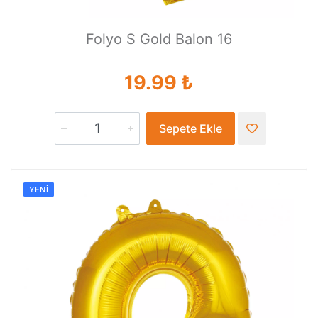
Folyo S Gold Balon 16
19.99 ₺
Sepete Ekle
YENI