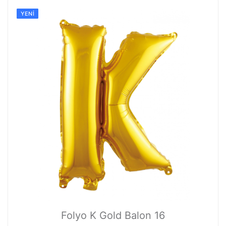
YENI
Folyo K Gold Balon 16