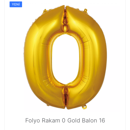
YENI
Folyo Rakam 0 Gold Balon 16