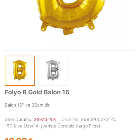
Folyo B Gold Balon 16
Balon 16" ve 36cm'dir.
Stok Durumu:
Stokta Yok
Ürün No: 8690000272440
150 ₺ ve Üzeri Alışverişte Ücretsiz Kargo Fırsatı