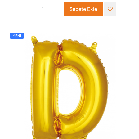
Sepete Ekle
YENI