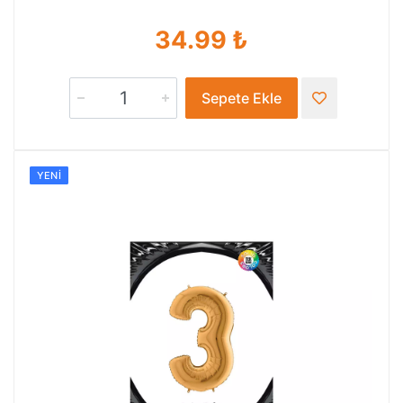
34.99 ₺
Sepete Ekle
YENI