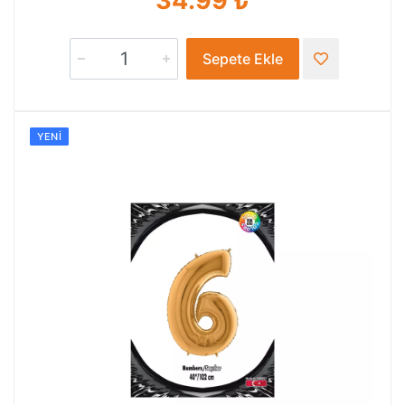
34.99 ₺
Sepete Ekle
YENI