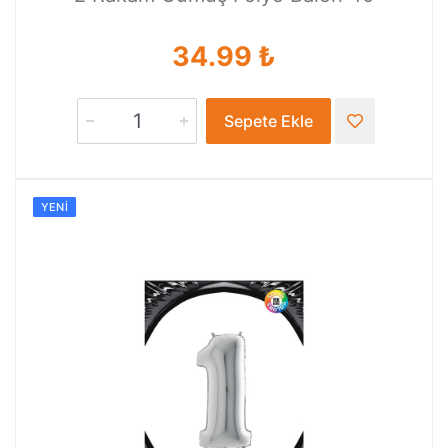
34.99 ₺
Sepete Ekle
YENI