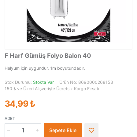
F Harf Gümüş Folyo Balon 40
Helyum için uygundur. 1m boyutundadır.
Stok Durumu:
Stokta Var
Ürün No: 8690000268153
150 ₺ ve Üzeri Alışverişte Ücretsiz Kargo Fırsatı
34,99 ₺
ADET
Sepete Ekle