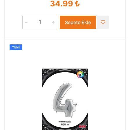
34.99 ₺
Sepete Ekle
YENI