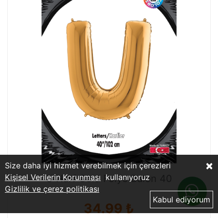
×
Size daha iyi hizmet verebilmek için çerezleri
Kişisel Verilerin Korunması
kullanıyoruz
U Harf Gold Folyo Balon 40
Gizlilik ve çerez politikası
Kabul ediyorum
34.99 ₺